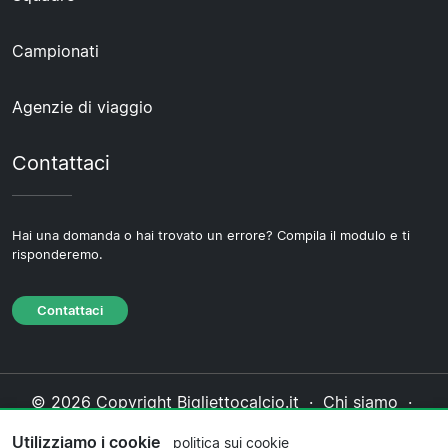
Campionati
Agenzie di viaggio
Contattaci
Hai una domanda o hai trovato un errore? Compila il modulo e ti
risponderemo.
Contattaci
© 2026 Copyright Bigliettocalcio.it ·
Chi siamo
·
Contattaci
·
Informativa sulla privacy
·
Politica sui
Utilizziamo i cookie
politica sui cookie