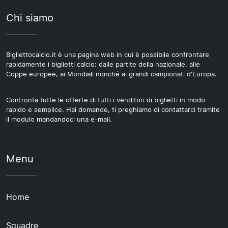
squadre in gara e cercare biglietti per le partite
stadio.
Chi siamo
casalinghe nelle rispettive competizioni.
Bigliettocalcio.it è una pagina web in cui è possibile confrontare
rapidamente i biglietti calcio: dalle partite della nazionale, alle
Coppe europee, ai Mondiali nonché ai grandi campionati d'Europa.
Confronta tutte le offerte di tutti i venditori di biglietti in modo
rapido e semplice. Hai domande, ti preghiamo di contattarci tramite
il modulo mandandoci una e-mail.
Menu
Home
Squadre