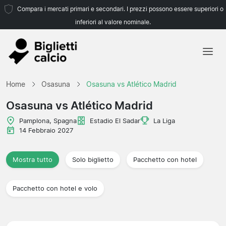
Compara i mercati primari e secondari. I prezzi possono essere superiori o
inferiori al valore nominale.
Home
Home
Osasuna
Osasuna vs Atlético Madrid
Squadre
Osasuna vs Atlético Madrid
Campionati
Pamplona, Spagna
Estadio El Sadar
La Liga
14 Febbraio 2027
Agenzie di viaggio
Mostra tutto
Solo biglietto
Pacchetto con hotel
Pacchetto con hotel e volo