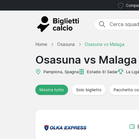
Compara
Home
Osasuna
Osasuna vs Malaga
Osasuna vs Malaga
Pamplona, Spagna
Estadio El Sadar
La Lig
Mostra tutto
Solo biglietto
Pacchetto co