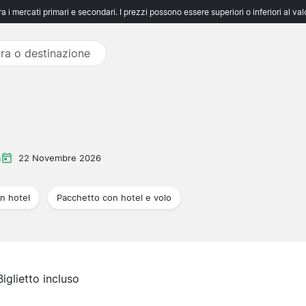
 i mercati primari e secondari. I prezzi possono essere superiori o inferiori al va
a
22 Novembre 2026
n hotel
Pacchetto con hotel e volo
Biglietto incluso