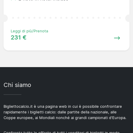
Leggi di più/Prenota
231 €
Chi siamo
Bigliettocalcio.it è una pagina web in cui è possibile confrontare
rapidamente i biglietti calcio: dalle partite della nazionale, alle
Coppe europee, ai Mondiali nonché ai grandi campionati d'Europa.
Confronta tutte le offerte di tutti i venditori di biglietti in modo