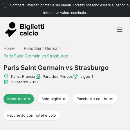
Compara i mercati primari e secondari. I prezzi possono essere superiori o
inferiori al valore nominale.
Home
Home
Paris Saint Germain
Squadre
Paris Saint Germain vs Strasburgo
Campionati
Paris Saint Germain vs Strasburgo
Agenzie di viaggio
Paris, Francia
Parc des Princes
Ligue 1
20 Marzo 2027
Mostra tutto
Solo biglietto
Pacchetto con hotel
Pacchetto con hotel e volo