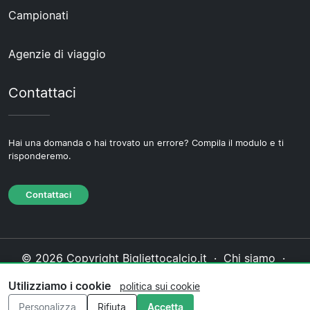
Campionati
Agenzie di viaggio
Contattaci
Hai una domanda o hai trovato un errore? Compila il modulo e ti
risponderemo.
Contattaci
© 2026 Copyright Bigliettocalcio.it ·
Chi siamo
·
Contattaci
·
Informativa sulla privacy
·
Politica sui
Utilizziamo i cookie
politica sui cookie
cookie
·
Politica editoriale
Personalizza
Rifiuta
Accetta