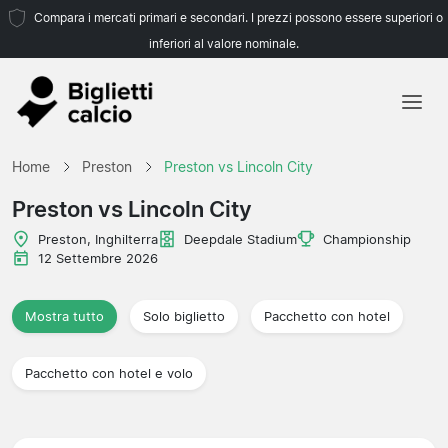
Compara i mercati primari e secondari. I prezzi possono essere superiori o
inferiori al valore nominale.
Home
Home
Preston
Preston vs Lincoln City
Squadre
Preston vs Lincoln City
Campionati
Preston, Inghilterra
Deepdale Stadium
Championship
12 Settembre 2026
Agenzie di viaggio
Mostra tutto
Solo biglietto
Pacchetto con hotel
Pacchetto con hotel e volo