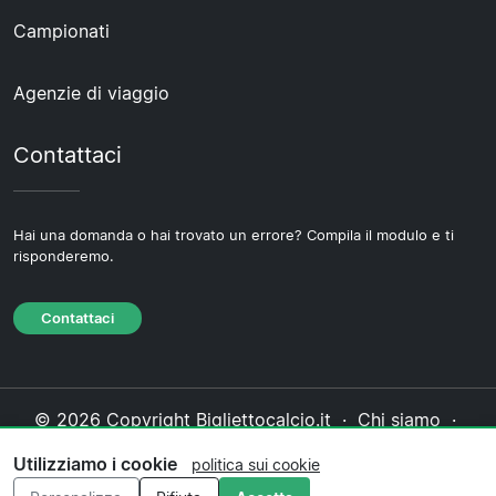
Campionati
Agenzie di viaggio
Contattaci
Hai una domanda o hai trovato un errore? Compila il modulo e ti
risponderemo.
Contattaci
© 2026 Copyright Bigliettocalcio.it ·
Chi siamo
·
Contattaci
·
Informativa sulla privacy
·
Politica sui
Utilizziamo i cookie
politica sui cookie
cookie
·
Politica editoriale