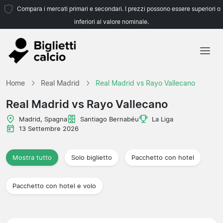
Compara i mercati primari e secondari. I prezzi possono essere superiori o
inferiori al valore nominale.
Home
Home
Real Madrid
Real Madrid vs Rayo Vallecano
Squadre
Real Madrid vs Rayo Vallecano
Campionati
Madrid, Spagna
Santiago Bernabéu
La Liga
13 Settembre 2026
Agenzie di viaggio
Mostra tutto
Solo biglietto
Pacchetto con hotel
Pacchetto con hotel e volo