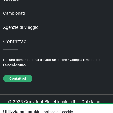
Campionati
Agenzie di viaggio
Contattaci
Hai una domanda o hai trovato un errore? Compila il modulo e ti
risponderemo.
Contattaci
© 2026 Copyright Bigliettocalcio.it ·
Chi siamo
·
Contattaci
·
Informativa sulla privacy
·
Politica sui
Utilizziamo i cookie
politica sui cookie