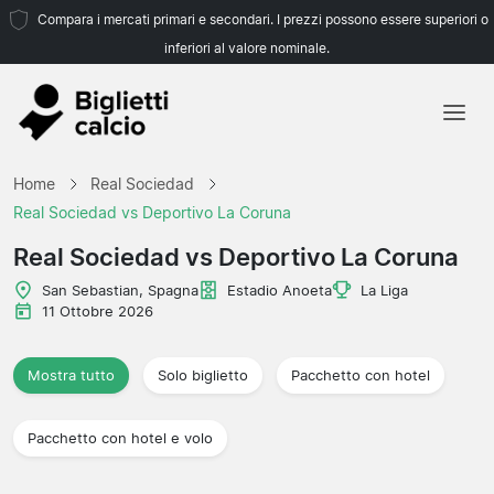
Compara i mercati primari e secondari. I prezzi possono essere superiori o
inferiori al valore nominale.
Home
Home
Real Sociedad
Squadre
Real Sociedad vs Deportivo La Coruna
Campionati
Real Sociedad vs Deportivo La Coruna
Agenzie di viaggio
San Sebastian, Spagna
Estadio Anoeta
La Liga
11 Ottobre 2026
Mostra tutto
Solo biglietto
Pacchetto con hotel
Pacchetto con hotel e volo