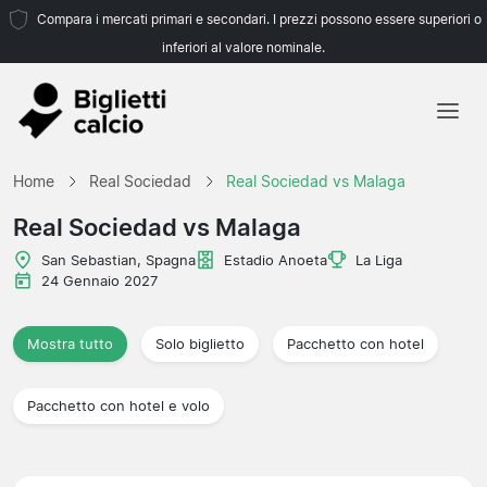
Compara i mercati primari e secondari. I prezzi possono essere superiori o
inferiori al valore nominale.
Home
Home
Real Sociedad
Real Sociedad vs Malaga
Squadre
Real Sociedad vs Malaga
Campionati
San Sebastian, Spagna
Estadio Anoeta
La Liga
24 Gennaio 2027
Agenzie di viaggio
Mostra tutto
Solo biglietto
Pacchetto con hotel
Pacchetto con hotel e volo