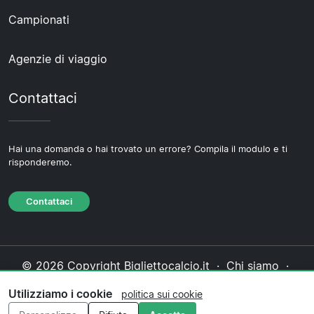
Campionati
Agenzie di viaggio
Contattaci
Hai una domanda o hai trovato un errore? Compila il modulo e ti
risponderemo.
Contattaci
© 2026 Copyright Bigliettocalcio.it ·
Chi siamo
·
Contattaci
·
Informativa sulla privacy
·
Politica sui
Utilizziamo i cookie
politica sui cookie
cookie
·
Politica editoriale