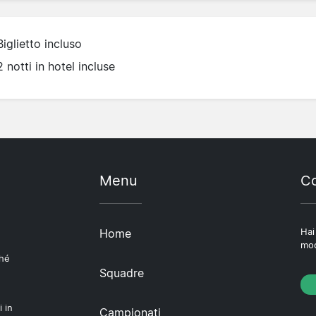
Biglietto incluso
2 notti in hotel incluse
Menu
Co
Home
Hai
mod
ché
Squadre
i in
Campionati