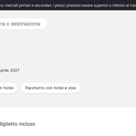
 i mercati primari e secondari. I prezzi possono essere superiori o inferiori al va
Aprile 2027
n hotel
Pacchetto con hotel e volo
Biglietto incluso