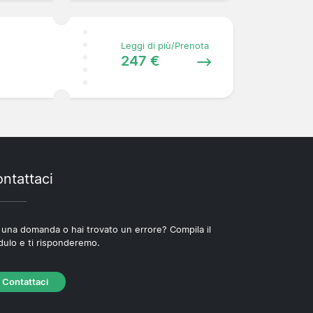
Leggi di più/Prenota
247 €
ntattaci
 una domanda o hai trovato un errore? Compila il
ulo e ti risponderemo.
Contattaci