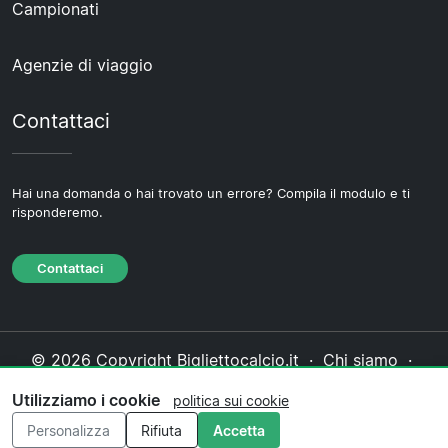
Campionati
Agenzie di viaggio
Contattaci
Hai una domanda o hai trovato un errore? Compila il modulo e ti
risponderemo.
Contattaci
© 2026 Copyright Bigliettocalcio.it ·
Chi siamo
·
Contattaci
·
Informativa sulla privacy
·
Politica sui
Utilizziamo i cookie
politica sui cookie
cookie
·
Politica editoriale
Personalizza
Rifiuta
Accetta