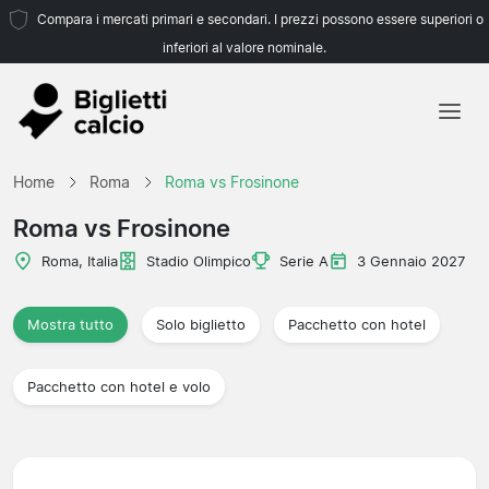
Compara i mercati primari e secondari. I prezzi possono essere superiori o
inferiori al valore nominale.
Home
Home
Roma
Roma vs Frosinone
Squadre
Roma vs Frosinone
Campionati
Roma, Italia
Stadio Olimpico
Serie A
3 Gennaio 2027
Agenzie di viaggio
Mostra tutto
Solo biglietto
Pacchetto con hotel
Pacchetto con hotel e volo