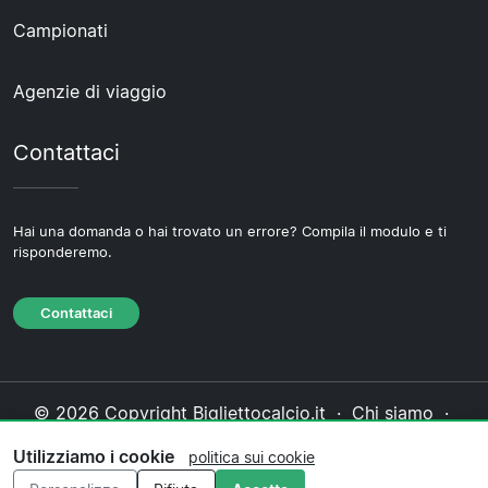
Campionati
Agenzie di viaggio
Contattaci
Hai una domanda o hai trovato un errore? Compila il modulo e ti
risponderemo.
Contattaci
© 2026 Copyright Bigliettocalcio.it ·
Chi siamo
·
Contattaci
·
Informativa sulla privacy
·
Politica sui
Utilizziamo i cookie
politica sui cookie
cookie
·
Politica editoriale