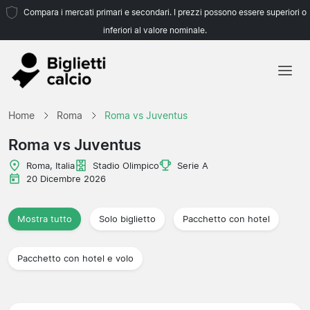
Compara i mercati primari e secondari. I prezzi possono essere superiori o
inferiori al valore nominale.
Home
Home
Roma
Roma vs Juventus
Squadre
Roma vs Juventus
Campionati
Roma, Italia
Stadio Olimpico
Serie A
20 Dicembre 2026
Agenzie di viaggio
Mostra tutto
Solo biglietto
Pacchetto con hotel
Pacchetto con hotel e volo