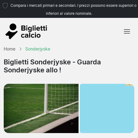
Compara i mercati primari e secondari. I prezzi possono essere superiori o
inferiori al valore nominale.
Home
Home
Sonderjyske
Squadre
Biglietti Sonderjyske
- Guarda
Sonderjyske allo !
Campionati
Agenzie di viaggio