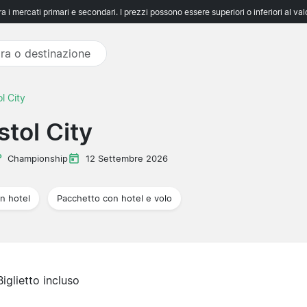
 i mercati primari e secondari. I prezzi possono essere superiori o inferiori al va
l City
tol City
Championship
12 Settembre 2026
n hotel
Pacchetto con hotel e volo
Biglietto incluso