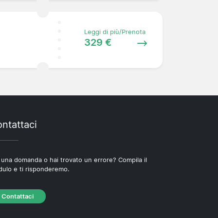
Leggi di più/Prenota
329 €
ntattaci
 una domanda o hai trovato un errore? Compila il
ulo e ti risponderemo.
Contattaci