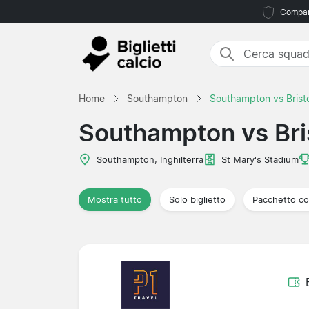
Compara
Home
Southampton
Southampton vs Bristo
Southampton vs Bris
Southampton, Inghilterra
St Mary's Stadium
Mostra tutto
Solo biglietto
Pacchetto co