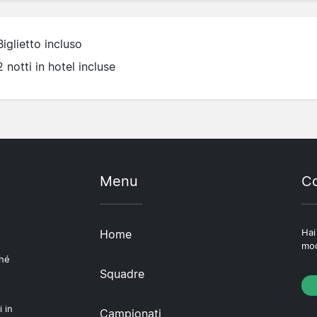
Biglietto incluso
2 notti in hotel incluse
Menu
Co
Home
Hai
mod
ché
Squadre
i in
Campionati