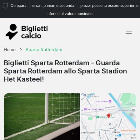
Compara i mercati primari e secondari. I prezzi possono essere superiori o
inferiori al valore nominale.
Home
Home
Sparta Rotterdam
Squadre
Biglietti Sparta Rotterdam
- Guarda
Sparta Rotterdam allo Sparta Stadion
Campionati
Het Kasteel!
Agenzie di viaggio