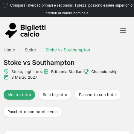
Compara i mercati primari e secondari. I prezzi possono essere superiori o
inferiori al valore nominale.
Home
Home
Stoke
Stoke vs Southampton
Squadre
Stoke vs Southampton
Campionati
Stoke, Inghilterra
Britannia Stadium
Championship
3 Marzo 2027
Agenzie di viaggio
Mostra tutto
Solo biglietto
Pacchetto con hotel
Pacchetto con hotel e volo