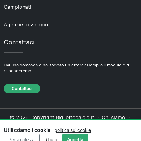
Campionati
Agenzie di viaggio
Contattaci
Hai una domanda o hai trovato un errore? Compila il modulo e ti
risponderemo.
Contattaci
© 2026 Copyright Bigliettocalcio.it ·
Chi siamo
·
Contattaci
·
Informativa sulla privacy
·
Politica sui
Utilizziamo i cookie
politica sui cookie
cookie
·
Politica editoriale
Personalizza
Rifiuta
Accetta