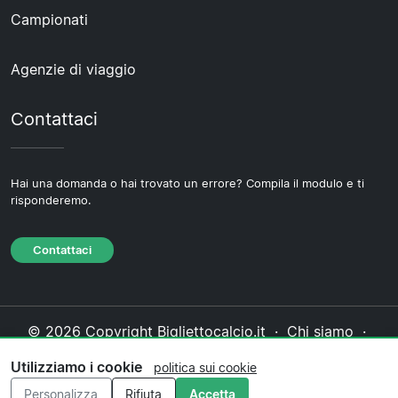
Campionati
Agenzie di viaggio
Contattaci
Hai una domanda o hai trovato un errore? Compila il modulo e ti
risponderemo.
Contattaci
© 2026 Copyright Bigliettocalcio.it ·
Chi siamo
·
Contattaci
·
Informativa sulla privacy
·
Politica sui
Utilizziamo i cookie
politica sui cookie
cookie
·
Politica editoriale
Personalizza
Rifiuta
Accetta