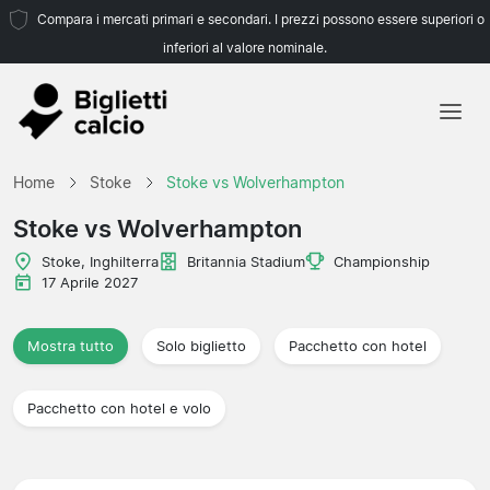
Compara i mercati primari e secondari. I prezzi possono essere superiori o
inferiori al valore nominale.
Home
Home
Stoke
Stoke vs Wolverhampton
Squadre
Stoke vs Wolverhampton
Campionati
Stoke, Inghilterra
Britannia Stadium
Championship
17 Aprile 2027
Agenzie di viaggio
Mostra tutto
Solo biglietto
Pacchetto con hotel
Pacchetto con hotel e volo