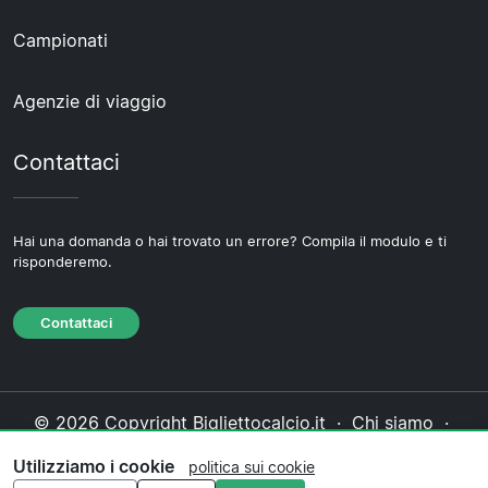
Campionati
Agenzie di viaggio
Contattaci
Hai una domanda o hai trovato un errore? Compila il modulo e ti
risponderemo.
Contattaci
© 2026 Copyright Bigliettocalcio.it ·
Chi siamo
·
Contattaci
·
Informativa sulla privacy
·
Politica sui
Utilizziamo i cookie
politica sui cookie
cookie
·
Politica editoriale