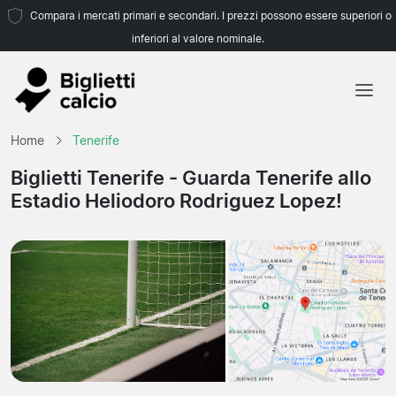
Compara i mercati primari e secondari. I prezzi possono essere superiori o
inferiori al valore nominale.
Home
Home
Tenerife
Squadre
Biglietti Tenerife
- Guarda Tenerife allo
Estadio Heliodoro Rodriguez Lopez!
Campionati
Agenzie di viaggio