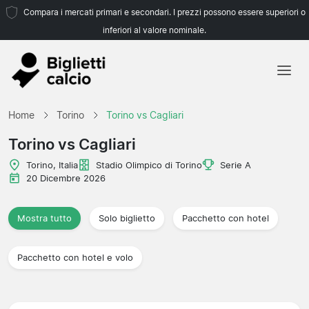
Compara i mercati primari e secondari. I prezzi possono essere superiori o
inferiori al valore nominale.
Home
Home
Torino
Torino vs Cagliari
Squadre
Torino vs Cagliari
Campionati
Torino, Italia
Stadio Olimpico di Torino
Serie A
20 Dicembre 2026
Agenzie di viaggio
Mostra tutto
Solo biglietto
Pacchetto con hotel
Pacchetto con hotel e volo