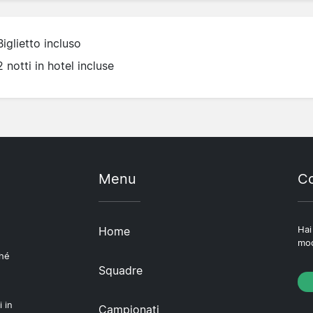
Biglietto incluso
2 notti in hotel incluse
Menu
Co
Home
Hai
mod
ché
Squadre
i in
Campionati