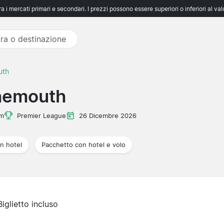
 i mercati primari e secondari. I prezzi possono essere superiori o inferiori al va
uth
nemouth
um
Premier League
26 Dicembre 2026
n hotel
Pacchetto con hotel e volo
Biglietto incluso