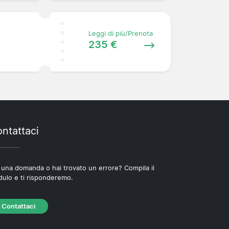
Leggi di più/Prenota
235 €
ntattaci
 una domanda o hai trovato un errore? Compila il
ulo e ti risponderemo.
Contattaci