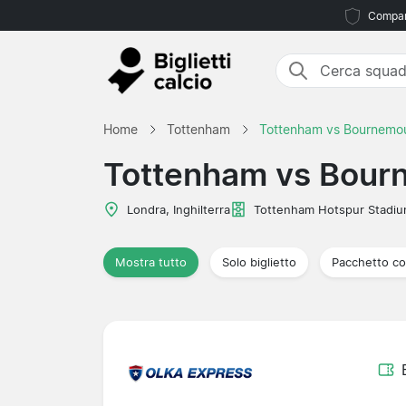
Compara
Home
Tottenham
Tottenham vs Bournemo
Tottenham vs Bour
Londra, Inghilterra
Tottenham Hotspur Stadi
Mostra tutto
Solo biglietto
Pacchetto co