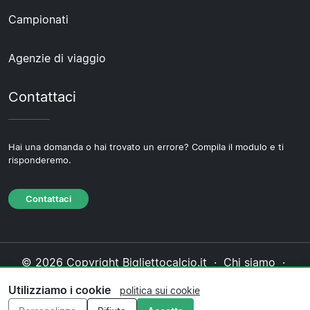
Campionati
Agenzie di viaggio
Contattaci
Hai una domanda o hai trovato un errore? Compila il modulo e ti
risponderemo.
Contattaci
© 2026 Copyright Bigliettocalcio.it ·
Chi siamo
·
Contattaci
·
Informativa sulla privacy
·
Politica sui
Utilizziamo i cookie
politica sui cookie
cookie
·
Politica editoriale