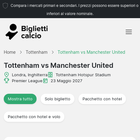
Compara i mercati primari e secondari. I prezzi possono essere superiori o
inferiori al valore nominale.
Home
Home
Tottenham
Tottenham vs Manchester United
Squadre
Tottenham vs Manchester United
Campionati
Londra, Inghilterra
Tottenham Hotspur Stadium
Premier League
23 Maggio 2027
Agenzie di viaggio
Mostra tutto
Solo biglietto
Pacchetto con hotel
Pacchetto con hotel e volo