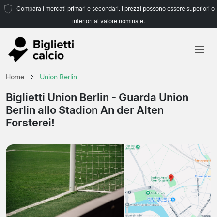
Compara i mercati primari e secondari. I prezzi possono essere superiori o
inferiori al valore nominale.
Home
Home
Union Berlin
Squadre
Biglietti Union Berlin
- Guarda Union
Berlin allo Stadion An der Alten
Campionati
Forsterei!
Agenzie di viaggio