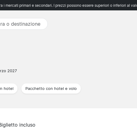
 i mercati primari e secondari. I prezzi possono essere superiori o inferiori al va
rzo 2027
n hotel
Pacchetto con hotel e volo
Biglietto incluso