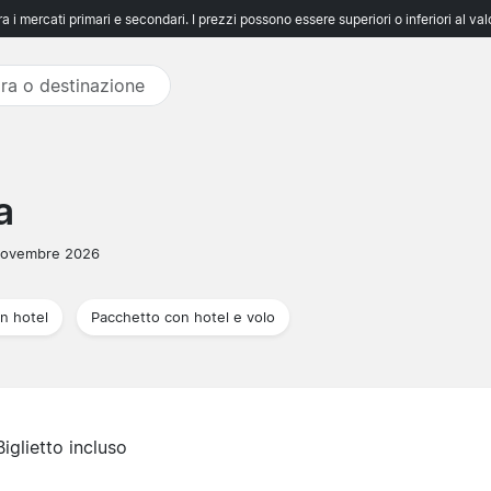
 i mercati primari e secondari. I prezzi possono essere superiori o inferiori al va
a
Novembre 2026
n hotel
Pacchetto con hotel e volo
Biglietto incluso