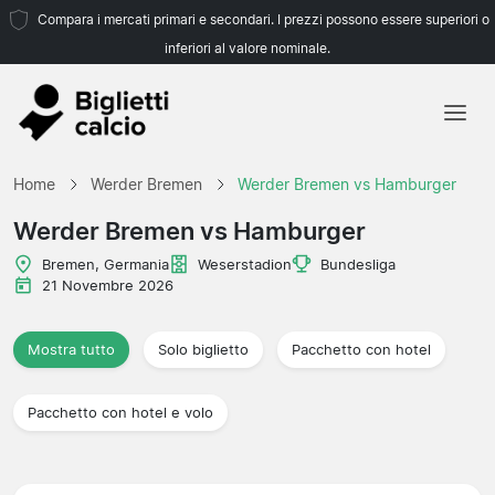
Compara i mercati primari e secondari. I prezzi possono essere superiori o
inferiori al valore nominale.
Home
Home
Werder Bremen
Werder Bremen vs Hamburger
Squadre
Werder Bremen vs Hamburger
Campionati
Bremen, Germania
Weserstadion
Bundesliga
21 Novembre 2026
Agenzie di viaggio
Mostra tutto
Solo biglietto
Pacchetto con hotel
Pacchetto con hotel e volo