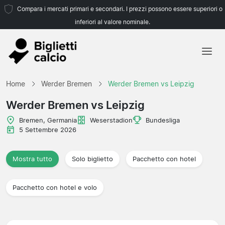
Compara i mercati primari e secondari. I prezzi possono essere superiori o
inferiori al valore nominale.
Home
Home
Werder Bremen
Werder Bremen vs Leipzig
Squadre
Werder Bremen vs Leipzig
Campionati
Bremen, Germania
Weserstadion
Bundesliga
5 Settembre 2026
Agenzie di viaggio
Mostra tutto
Solo biglietto
Pacchetto con hotel
Pacchetto con hotel e volo