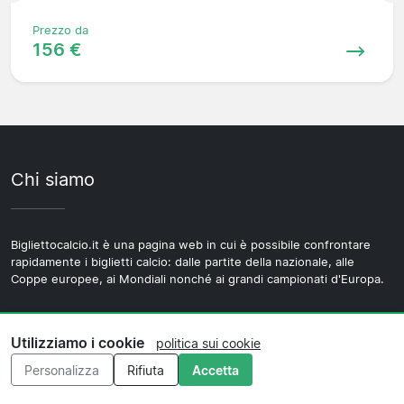
Prezzo da
156 €
Chi siamo
Bigliettocalcio.it è una pagina web in cui è possibile confrontare
rapidamente i biglietti calcio: dalle partite della nazionale, alle
Coppe europee, ai Mondiali nonché ai grandi campionati d'Europa.
Confronta tutte le offerte di tutti i venditori di biglietti in modo
Utilizziamo i cookie
rapido e semplice. Hai domande, ti preghiamo di contattarci tramite
politica sui cookie
il modulo mandandoci una e-mail.
Personalizza
Rifiuta
Accetta