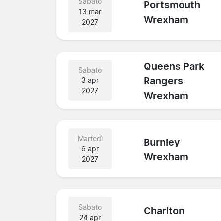
Sabato
Portsmouth
13 mar
Wrexham
2027
Queens Park
Sabato
Rangers
3 apr
2027
Wrexham
Martedì
Burnley
6 apr
Wrexham
2027
Sabato
Charlton
24 apr