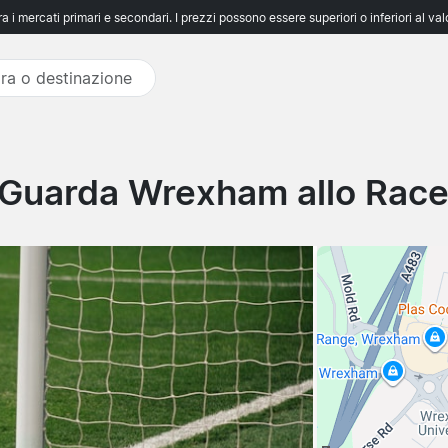
 i mercati primari e secondari. I prezzi possono essere superiori o inferiori al va
 Guarda Wrexham allo Race