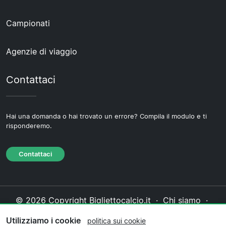
Campionati
Agenzie di viaggio
Contattaci
Hai una domanda o hai trovato un errore? Compila il modulo e ti
risponderemo.
Contattaci
© 2026 Copyright Bigliettocalcio.it ·
Chi siamo
·
Contattaci
·
Informativa sulla privacy
·
Politica sui
Utilizziamo i cookie
politica sui cookie
cookie
·
Politica editoriale