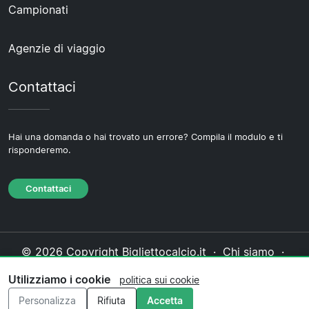
Campionati
Agenzie di viaggio
Contattaci
Hai una domanda o hai trovato un errore? Compila il modulo e ti
risponderemo.
Contattaci
© 2026 Copyright Bigliettocalcio.it ·
Chi siamo
·
Contattaci
·
Informativa sulla privacy
·
Politica sui
Utilizziamo i cookie
politica sui cookie
cookie
·
Politica editoriale
Personalizza
Rifiuta
Accetta