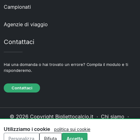
Campionati
Agenzie di viaggio
Contattaci
Hai una domanda o hai trovato un errore? Compila il modulo e ti
risponderemo.
Contattaci
© 2026 Copyright Bigliettocalcio.it ·
Chi siamo
·
Contattaci
·
Informativa sulla privacy
·
Politica sui
Utilizziamo i cookie
politica sui cookie
cookie
·
Politica editoriale
Personalizza
Rifiuta
Accetta