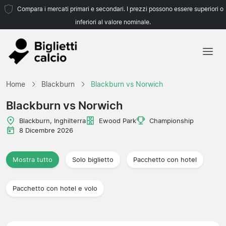
Compara i mercati primari e secondari. I prezzi possono essere superiori o
inferiori al valore nominale.
Home
Home
Blackburn
Blackburn vs Norwich
Squadre
Blackburn vs Norwich
Campionati
Blackburn, Inghilterra
Ewood Park
Championship
8 Dicembre 2026
Agenzie di viaggio
Mostra tutto
Solo biglietto
Pacchetto con hotel
Pacchetto con hotel e volo