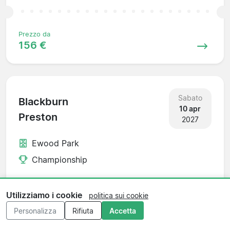
Prezzo da
156 €
Sabato
Blackburn
10 apr
Preston
2027
Ewood Park
Championship
Utilizziamo i cookie
politica sui cookie
Prezzo da
Personalizza
Rifiuta
Accetta
156 €