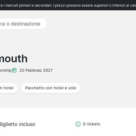
 i mercati primari e secondari. I prezzi possono essere superiori o inferiori al va
mouth
onship
20 Febbraio 2027
n hotel
Pacchetto con hotel e volo
Biglietto incluso
E-tickets