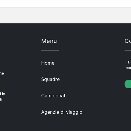
Menu
Co
Home
Hai
mod
ché
Squadre
i in
Campionati
i
Agenzie di viaggio