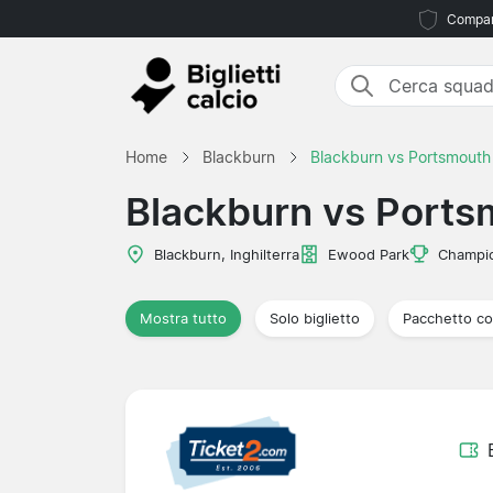
Compara
Home
Blackburn
Blackburn vs Portsmouth
Blackburn vs Ports
Blackburn, Inghilterra
Ewood Park
Champi
Mostra tutto
Solo biglietto
Pacchetto co