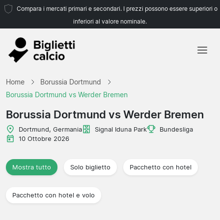
Compara i mercati primari e secondari. I prezzi possono essere superiori o
inferiori al valore nominale.
Home
Home
Borussia Dortmund
Squadre
Borussia Dortmund vs Werder Bremen
Campionati
Borussia Dortmund vs Werder Bremen
Agenzie di viaggio
Dortmund, Germania
Signal Iduna Park
Bundesliga
10 Ottobre 2026
Mostra tutto
Solo biglietto
Pacchetto con hotel
Pacchetto con hotel e volo