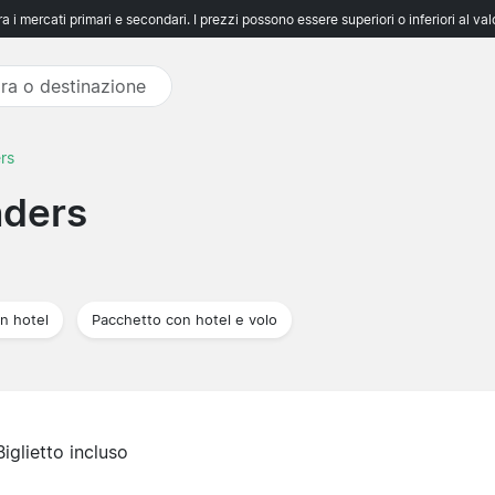
 i mercati primari e secondari. I prezzi possono essere superiori o inferiori al va
rs
nders
n hotel
Pacchetto con hotel e volo
Biglietto incluso