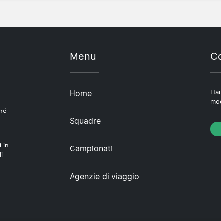
Menu
Co
Home
Hai
mod
ché
Squadre
i in
Campionati
i
Agenzie di viaggio