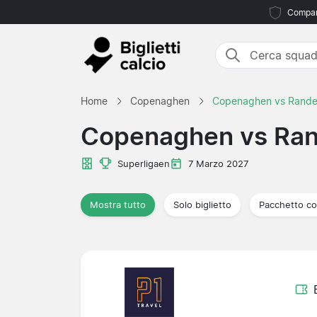
Compara
Home
Copenaghen
Copenaghen vs Rande
Copenaghen vs Ra
Superligaen
7 Marzo 2027
Mostra tutto
Solo biglietto
Pacchetto co