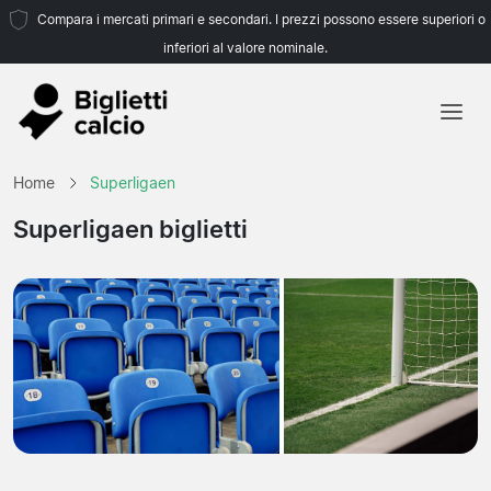
Compara i mercati primari e secondari. I prezzi possono essere superiori o
inferiori al valore nominale.
Home
Home
Superligaen
Squadre
Superligaen biglietti
Campionati
Agenzie di viaggio