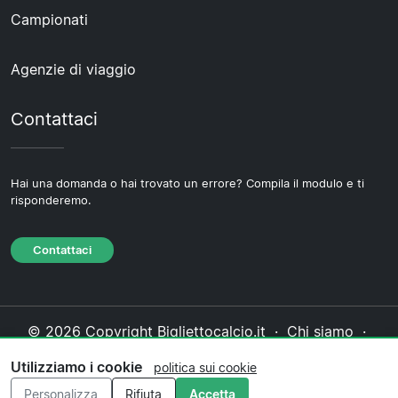
Campionati
Agenzie di viaggio
Contattaci
Hai una domanda o hai trovato un errore? Compila il modulo e ti
risponderemo.
Contattaci
© 2026 Copyright Bigliettocalcio.it ·
Chi siamo
·
Contattaci
·
Informativa sulla privacy
·
Politica sui
Utilizziamo i cookie
politica sui cookie
cookie
·
Politica editoriale
Personalizza
Rifiuta
Accetta