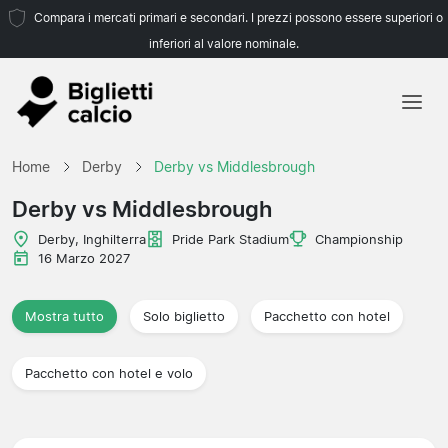
Compara i mercati primari e secondari. I prezzi possono essere superiori o
inferiori al valore nominale.
Home
Home
Derby
Derby vs Middlesbrough
Squadre
Derby vs Middlesbrough
Campionati
Derby, Inghilterra
Pride Park Stadium
Championship
16 Marzo 2027
Agenzie di viaggio
Mostra tutto
Solo biglietto
Pacchetto con hotel
Pacchetto con hotel e volo