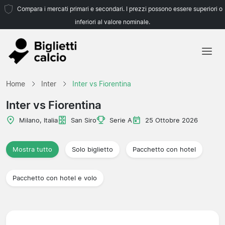
Compara i mercati primari e secondari. I prezzi possono essere superiori o
inferiori al valore nominale.
Home
Home
Inter
Inter vs Fiorentina
Squadre
Inter vs Fiorentina
Campionati
Milano, Italia
San Siro
Serie A
25 Ottobre 2026
Agenzie di viaggio
Mostra tutto
Solo biglietto
Pacchetto con hotel
Pacchetto con hotel e volo