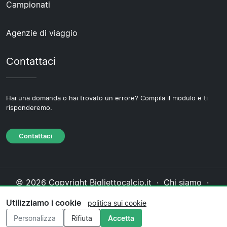
Campionati
Agenzie di viaggio
Contattaci
Hai una domanda o hai trovato un errore? Compila il modulo e ti
risponderemo.
Contattaci
© 2026 Copyright Bigliettocalcio.it ·
Chi siamo
·
Contattaci
·
Informativa sulla privacy
·
Politica sui
Utilizziamo i cookie
politica sui cookie
cookie
·
Politica editoriale
Personalizza
Rifiuta
Accetta