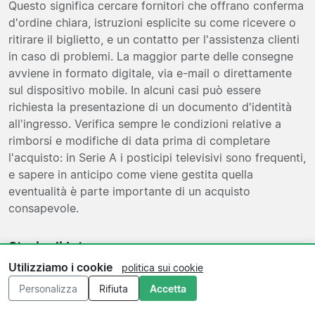
Questo significa cercare fornitori che offrano conferma
d'ordine chiara, istruzioni esplicite su come ricevere o
ritirare il biglietto, e un contatto per l'assistenza clienti
in caso di problemi. La maggior parte delle consegne
avviene in formato digitale, via e-mail o direttamente
sul dispositivo mobile. In alcuni casi può essere
richiesta la presentazione di un documento d'identità
all'ingresso. Verifica sempre le condizioni relative a
rimborsi e modifiche di data prima di completare
l'acquisto: in Serie A i posticipi televisivi sono frequenti,
e sapere in anticipo come viene gestita quella
eventualità è parte importante di un acquisto
consapevole.
Storia di Inter
Utilizziamo i cookie
politica sui cookie
Fondata nel 1908 da un gruppo di soci dell'allora
Personalizza
Rifiuta
Accetta
Football Club Milano che volevano aprire il club ai
calciatori stranieri, l'Inter ha costruito nel tempo una