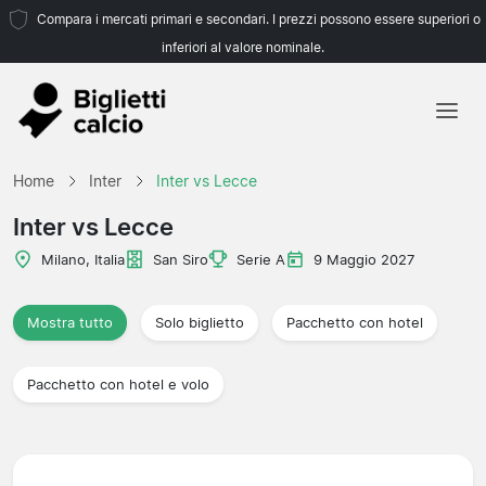
Compara i mercati primari e secondari. I prezzi possono essere superiori o
inferiori al valore nominale.
Home
Home
Inter
Inter vs Lecce
Squadre
Inter vs Lecce
Campionati
Milano, Italia
San Siro
Serie A
9 Maggio 2027
Agenzie di viaggio
Mostra tutto
Solo biglietto
Pacchetto con hotel
Pacchetto con hotel e volo