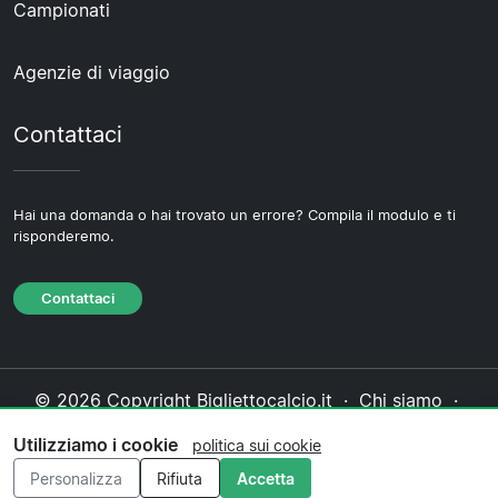
Campionati
Agenzie di viaggio
Contattaci
Hai una domanda o hai trovato un errore? Compila il modulo e ti
risponderemo.
Contattaci
© 2026 Copyright Bigliettocalcio.it ·
Chi siamo
·
Contattaci
·
Informativa sulla privacy
·
Politica sui
Utilizziamo i cookie
politica sui cookie
cookie
·
Politica editoriale
Personalizza
Rifiuta
Accetta