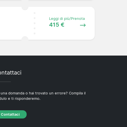
Leggi di più/Prenota
415 €
ntattaci
 una domanda o hai trovato un errore? Compila il
ulo e ti risponderemo.
Contattaci