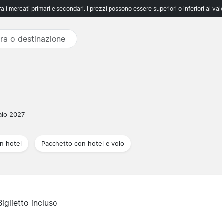
 i mercati primari e secondari. I prezzi possono essere superiori o inferiori al va
aio 2027
n hotel
Pacchetto con hotel e volo
Biglietto incluso