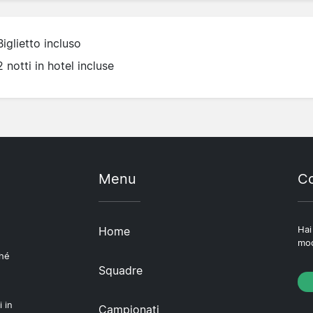
Biglietto incluso
2 notti in hotel incluse
Menu
Co
Home
Hai
mod
ché
Squadre
i in
Campionati