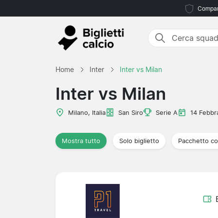
Compara
Home
Inter
Inter vs Milan
Inter vs Milan
Milano, Italia
San Siro
Serie A
14 Febbr
Mostra tutto
Solo biglietto
Pacchetto co