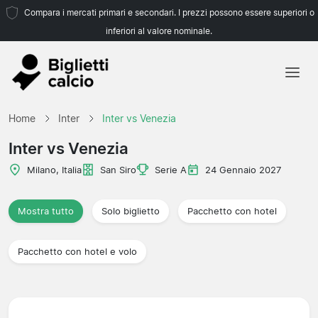
Compara i mercati primari e secondari. I prezzi possono essere superiori o
inferiori al valore nominale.
Home
Home
Inter
Inter vs Venezia
Squadre
Inter vs Venezia
Campionati
Milano, Italia
San Siro
Serie A
24 Gennaio 2027
Agenzie di viaggio
Mostra tutto
Solo biglietto
Pacchetto con hotel
Pacchetto con hotel e volo