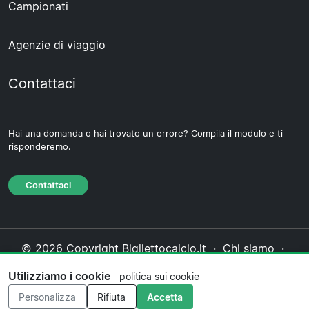
Campionati
Agenzie di viaggio
Contattaci
Hai una domanda o hai trovato un errore? Compila il modulo e ti
risponderemo.
Contattaci
© 2026 Copyright Bigliettocalcio.it ·
Chi siamo
·
Contattaci
·
Informativa sulla privacy
·
Politica sui
Utilizziamo i cookie
politica sui cookie
cookie
·
Politica editoriale
Personalizza
Rifiuta
Accetta