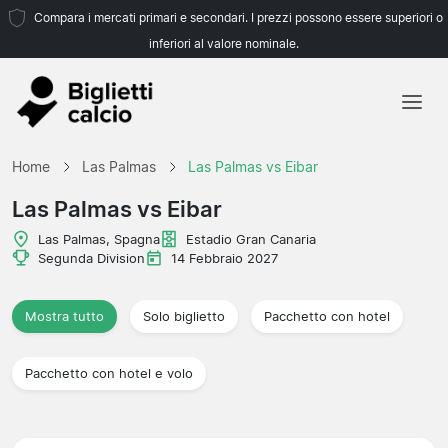
Compara i mercati primari e secondari. I prezzi possono essere superiori o
inferiori al valore nominale.
Home
Home
Las Palmas
Las Palmas vs Eibar
Squadre
Las Palmas vs Eibar
Campionati
Las Palmas, Spagna
Estadio Gran Canaria
Segunda Division
14 Febbraio 2027
Agenzie di viaggio
Mostra tutto
Solo biglietto
Pacchetto con hotel
Pacchetto con hotel e volo