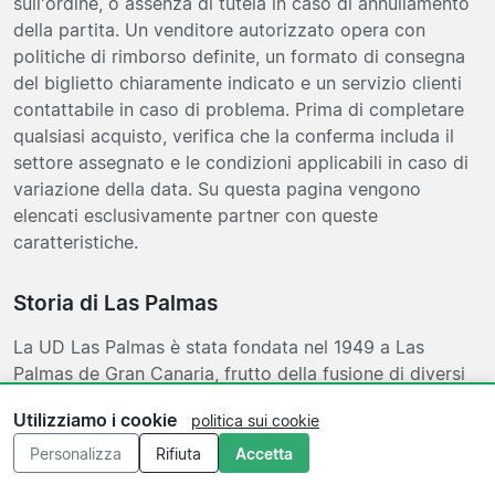
sull'ordine, o assenza di tutela in caso di annullamento
della partita. Un venditore autorizzato opera con
politiche di rimborso definite, un formato di consegna
del biglietto chiaramente indicato e un servizio clienti
contattabile in caso di problema. Prima di completare
qualsiasi acquisto, verifica che la conferma includa il
settore assegnato e le condizioni applicabili in caso di
variazione della data. Su questa pagina vengono
elencati esclusivamente partner con queste
caratteristiche.
Storia di Las Palmas
La UD Las Palmas è stata fondata nel 1949 a Las
Palmas de Gran Canaria, frutto della fusione di diversi
club calcistici dell'isola. Il club ha disputato diversi
Utilizziamo i cookie
politica sui cookie
campionati di Primera División nel corso della sua
storia, con un periodo di presenza stabile nella
Personalizza
Rifiuta
Accetta
massima serie negli anni Sessanta e Settanta. Dopo