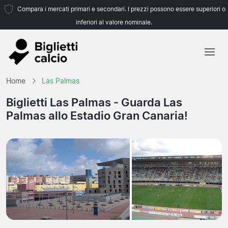
Compara i mercati primari e secondari. I prezzi possono essere superiori o
inferiori al valore nominale.
Home
Home
Las Palmas
Squadre
Biglietti Las Palmas
- Guarda Las
Palmas allo Estadio Gran Canaria!
Campionati
Agenzie di viaggio