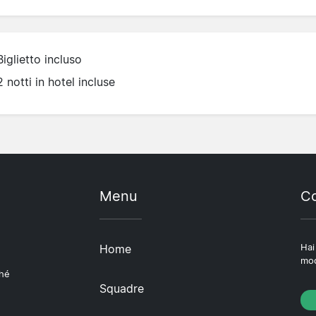
Biglietto incluso
2 notti in hotel incluse
Menu
Co
Home
Hai
mod
ché
Squadre