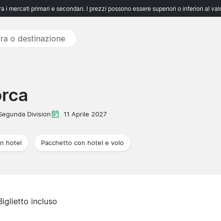
 i mercati primari e secondari. I prezzi possono essere superiori o inferiori al va
orca
Segunda Division
11 Aprile 2027
n hotel
Pacchetto con hotel e volo
Biglietto incluso