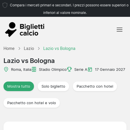
Compara i mercati primari e secondari. I prezzi possono essere superiori o
inferiori al valore nominale.
Home
Home
Lazio
Lazio vs Bologna
Squadre
Lazio vs Bologna
Campionati
Roma, Italia
Stadio Olimpico
Serie A
17 Gennaio 2027
Agenzie di viaggio
Mostra tutto
Solo biglietto
Pacchetto con hotel
Pacchetto con hotel e volo