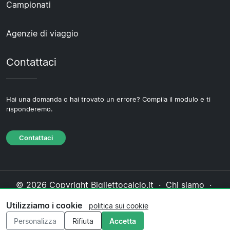
Campionati
Agenzie di viaggio
Contattaci
Hai una domanda o hai trovato un errore? Compila il modulo e ti
risponderemo.
Contattaci
© 2026 Copyright Bigliettocalcio.it ·
Chi siamo
·
Contattaci
·
Informativa sulla privacy
·
Politica sui
Utilizziamo i cookie
politica sui cookie
cookie
·
Politica editoriale
Personalizza
Rifiuta
Accetta