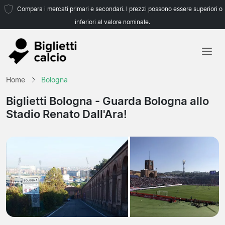
Compara i mercati primari e secondari. I prezzi possono essere superiori o
inferiori al valore nominale.
Home
Home
Bologna
Squadre
Biglietti Bologna
- Guarda Bologna allo
Stadio Renato Dall'Ara!
Campionati
Agenzie di viaggio