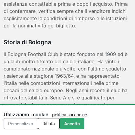
assistenza contattabile prima e dopo l'acquisto. Prima
di confermare, verifica sempre che il venditore indichi
esplicitamente le condizioni di rimborso e le istruzioni
per la nominatività del biglietto.
Storia di Bologna
Il Bologna Football Club è stato fondato nel 1909 ed è
un club molto titolato del calcio italiano. Ha vinto il
campionato nazionale più volte, con l'ultimo scudetto
risalente alla stagione 1963/64, e ha rappresentato
l'Italia nelle competizioni internazionali nelle prime
decadi del calcio europeo. Negli anni recenti il club ha
ritrovato stabilità in Serie A e si è qualificato per
competizioni europee, segnando un momento
significativo nella storia moderna della società. La
Utilizziamo i cookie
politica sui cookie
maglia rossoblù è immediatamente riconoscibile nel
Personalizza
Rifiuta
Accetta
campionato italiano.