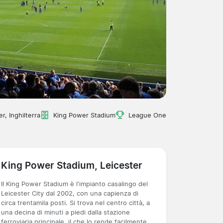
r, Inghilterra
King Power Stadium
League One
King Power Stadium, Leicester
Il King Power Stadium è l'impianto casalingo del
Leicester City dal 2002, con una capienza di
circa trentamila posti. Si trova nel centro città, a
una decina di minuti a piedi dalla stazione
ferroviaria principale, il che lo rende facilmente