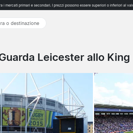
 i mercati primari e secondari. I prezzi possono essere superiori o inferiori al va
Guarda Leicester allo Kin