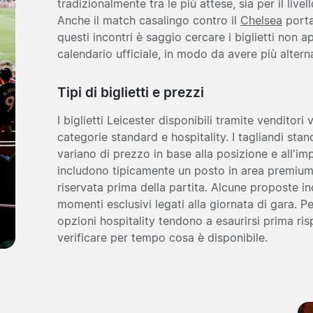
tradizionalmente tra le più attese, sia per il live
Anche il match casalingo contro il
Chelsea
porta
questi incontri è saggio cercare i biglietti non
calendario ufficiale, in modo da avere più alternat
Tipi di biglietti e prezzi
I biglietti Leicester disponibili tramite venditori 
categorie standard e hospitality. I tagliandi sta
variano di prezzo in base alla posizione e all'im
includono tipicamente un posto in area premium
riservata prima della partita. Alcune proposte i
momenti esclusivi legati alla giornata di gara. P
opzioni hospitality tendono a esaurirsi prima rispe
verificare per tempo cosa è disponibile.