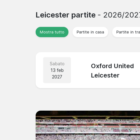
Leicester partite
- 2026/202
Mostra tutto
Partite in casa
Partite in tr
Sabato
Oxford United
13 feb
Leicester
2027