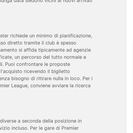
 lunga data siedono vicini ai nuovi arrivati
ester richiede un minimo di pianificazione,
sso diretto tramite il club è spesso
onamento si affida tipicamente ad agenzie
ificate, un percorso del tutto normale e
li. Puoi confrontare le proposte
 l'acquisto ricevendo il biglietto
nza bisogno di ritirare nulla in loco. Per i
emier League, conviene avviare la ricerca
e diverse a seconda della posizione in
rvizio incluso. Per le gare di Premier