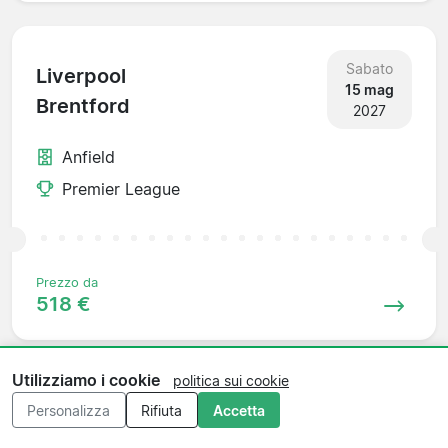
Sabato
Liverpool
15 mag
Brentford
2027
Anfield
Premier League
Prezzo da
518 €
Utilizziamo i cookie
politica sui cookie
Domenica
Personalizza
Rifiuta
Accetta
Brighton
23 mag
Liverpool