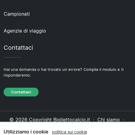
Campionati
Agenzie di viaggio
Contattaci
Hai una domanda o hai trovato un errore? Compila il modulo e ti
risponderemo.
Contattaci
© 2026 Copyright Bigliettocalcio.it ·
Chi siamo
·
Contattaci
·
Informativa sulla privacy
·
Politica sui
Utilizziamo i cookie
politica sui cookie
cookie
·
Politica editoriale