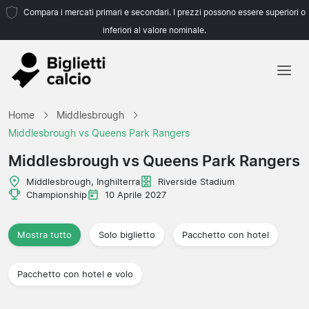
Compara i mercati primari e secondari. I prezzi possono essere superiori o
inferiori al valore nominale.
Home
Home
Middlesbrough
Squadre
Middlesbrough vs Queens Park Rangers
Campionati
Middlesbrough vs Queens Park Rangers
Agenzie di viaggio
Middlesbrough, Inghilterra
Riverside Stadium
Championship
10 Aprile 2027
Mostra tutto
Solo biglietto
Pacchetto con hotel
Pacchetto con hotel e volo